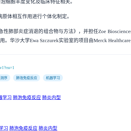
肺泡细胞丰度变化及临床特征相关。
病原体相互作用进行个体化制定。
B2《加速急性肺部炎症消退的组合物与方法》，并担任Zoe Bioscience
的咨询费用。华沙大学Ewa Szczurek实验室的项目由Merck He
9v1?rss=1
A测序
肺泡免疫反应
机器学习
器学习
肺泡免疫反应
肺炎内型
学习
肺泡免疫反应
肺炎内型