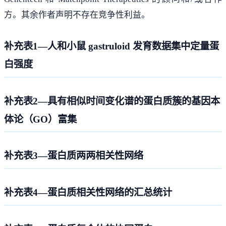
方。其余作者声明不存在竞争性利益。
补充表1—人和小鼠 gastruloid 发育数据集中定量蛋
白强度
补充表2—具有相似时间变化谱的蛋白质簇的基因本
体论（GO）富集
补充表3—蛋白质两两相关性网络
补充表4—蛋白质相关性网络的汇总统计