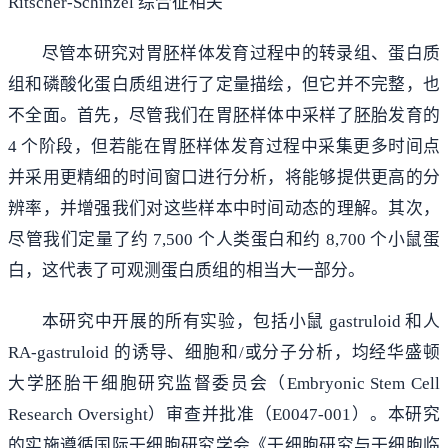
Ritscher-Schinzel 综合征相关
尽管本研究对胃胚样体发育过程中的转录组、蛋白质
组和磷酸化蛋白质组进行了定量描绘，但它并不完整，也
不全面。首先，尽管我们在胃胚样体中采样了胚胎发育的
4 个阶段，但若能在胃胚样体发育过程中采集更多时间点
并采用更精细的时间窗口进行分析，将能够提供更高的分
辨率，并增强我们对这些样本中时间动态的理解。其次，
尽管我们定量了约 7,500 个人类蛋白和约 8,700 个小鼠蛋
白，这代表了可观测蛋白质组的相当大一部分。
本研究中开展的所有实验，包括小鼠 gastruloid 和人
RA-gastruloid 的诱导、细胞和/或分子分析，均经华盛顿
大学胚胎干细胞研究监督委员会（Embryonic Stem Cell
Research Oversight）审查并批准（E0047-001）。本研究
的实施遵循国际干细胞研究学会《干细胞研究与干细胞临