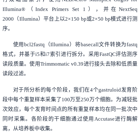
Illumina®（Index Primers Set 1），并在NextSeq
2000（Illumina）平台上以2×150 bp或2×50 bp模式进行测
序。
使用bcl2fastq（Illumina）将basecall文件转换为fastq
格式，并基于i5和i7索引进行拆分。采用FastQC评估测序
读段质量。使用Trimmomatic v0.39进行接头去除和低质量
读段过滤。
对于所分析的每个阶段，我们在4个gastruloid发育阶
段中每个重复样本采集了100万至250万个细胞。为减轻批
次效应，每个发育时间点的所有重复样本均在同一批次中
同时采集。各阶段的干细胞通过使用Accutase进行酶解
离，从培养板中收集。