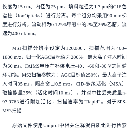
长度为15 cm、内径为75 μm、填料粒径为1.7 μm的C18色
谱柱（IonOpticks）进行分离。每个组分均采用90 min梯
度进行分析，流动相为0.125%甲酸中的2%至26%乙腈，流
速为400 nl/min。
MS1扫描分辨率设定为120,000，扫描范围为400–
1800 m/z，归一化AGC目标值为200%，最大离子注入时间
为50 ms。FAIMS电压在补偿电压-40、-60和-80 V之间循
环切换。MS2扫描参数为：AGC目标值250%，最大离子注
入时间35 ms，隔离窗口0.5 m/z，CID-多级活化（MSA）
碰撞能量35%（活化时间10 ms），并对中性丢失质量n-
97.9763进行附加活化，扫描速率为“Rapid”。对于SPS-
MS3扫描
原始文件使用Uniprot中相关注释蛋白质组进行检索