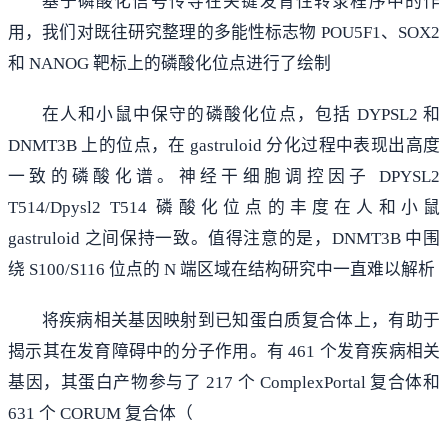
基于磷酸化信号传导在关键发育性转录程序中的作
用，我们对既往研究整理的多能性标志物 POU5F1、SOX2
和 NANOG 靶标上的磷酸化位点进行了绘制
在人和小鼠中保守的磷酸化位点，包括 DYPSL2 和
DNMT3B 上的位点，在 gastruloid 分化过程中表现出高度
一致的磷酸化谱。神经干细胞调控因子 DPYSL2
T514/Dpysl2 T514 磷酸化位点的丰度在人和小鼠
gastruloid 之间保持一致。值得注意的是，DNMT3B 中围
绕 S100/S116 位点的 N 端区域在结构研究中一直难以解析
将疾病相关基因映射到已知蛋白质复合体上，有助于
揭示其在发育障碍中的分子作用。有 461 个发育疾病相关
基因，其蛋白产物参与了 217 个 ComplexPortal 复合体和
631 个 CORUM 复合体（