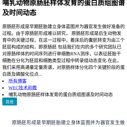
哺乳动物原肠胚样体发育的蛋白质组图谱
及时间动态
原肠胚形成是早期胚胎建立身体蓝图并为器官发生做好准备的
过程。由于原肠胚形成难以研究， 原肠胚形成是后生动物发
育中的关键过程，在这一过程中，着床后的囊胚转变为由三个
胚层构成的结构，即原肠胚 包括我们在内的多个研究团队已
对原肠样体的时间序列进行单细胞RNA测序，以表征胚胎干
细胞在分化为胚层和细胞类型过程中转录组动态变化 在此，
我们采用高通量定量质谱，对原肠样体分化四个关键阶段的蛋
白质及磷酸化位点...
所有博客
WEC技术前瞻
哺乳动物原肠胚样体发育的蛋白质组图谱及时间动态
其他
原肠胚形成是早期胚胎建立身体蓝图并为器官发生做