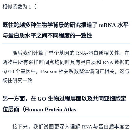
相似系数为 1（
既往跨越多种生物学背景的研究报道了 mRNA 水平
与蛋白质水平之间不同程度的一致性
随后我们计算了单个基因的 RNA-蛋白质相关性。在
两物种所有采样时间点均同时具有蛋白质和 RNA 数据的
6,010 个基因中，Pearson 相关系数整体偏向正相关，这与
既往研究一致
另一方面，在 GO 生物过程层面以及共同亚细胞定
位层面（Human Protein Atlas
接下来，我们试图更深入理解 RNA 与蛋白质丰度之