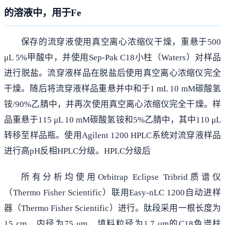
的溶液中，用于Fe
保存的流穿液使用真空离心浓缩仪干燥，重悬于500
μL 5%甲酸中，并使用Sep-Pak C18小柱（Waters）对样品
进行脱盐。流穿液样品在脱盐后使用真空离心浓缩仪完全
干燥。随后将流穿液样品重悬并中和于1 mL 10 mM碳酸氢
铵/90%乙腈中，并再次使用真空离心浓缩仪完全干燥。样
品重悬于115 μL 10 mM碳酸氢铵和5%乙腈中，其中110 μL
转移至样品瓶。使用Agilent 1200 HPLC系统对流穿液样品
进行高pH反相HPLC分级。HPLC分级后
所有分析均使用Orbitrap Eclipse Tribrid质谱仪
（Thermo Fisher Scientific）联用Easy-nLC 1200自动进样
器（Thermo Fisher Scientific）进行。肽段采用一根长度为
15 cm、内径为75 μm、填料粒径为1.7 μm的C18色谱柱