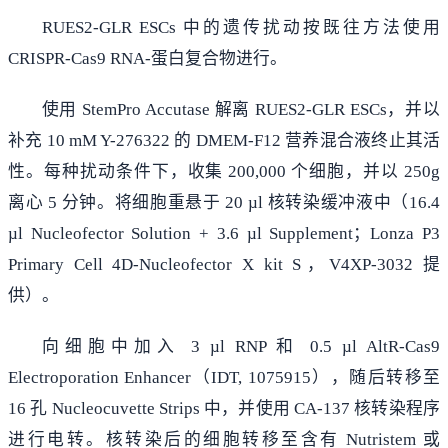
RUES2-GLR ESCs 中的遗传扰动按既往方法使用
CRISPR-Cas9 RNA-蛋白复合物进行。
使用 StemPro Accutase 解离 RUES2-GLR ESCs，并以
补充 10 mM Y-276322 的 DMEM-F12 营养混合液终止其活
性。每种扰动条件下，收集 200,000 个细胞，并以 250g
离心 5 分钟。将细胞重悬于 20 µl 核转染缓冲液中（16.4
µl Nucleofector Solution + 3.6 µl Supplement；Lonza P3
Primary Cell 4D-Nucleofector X kit S，V4XP-3032 提
供）。
向细胞中加入 3 µl RNP 和 0.5 µl AltR-Cas9
Electroporation Enhancer（IDT, 1075915），随后转移至
16 孔 Nucleocuvette Strips 中，并使用 CA-137 核转染程序
进行电转。核转染后的细胞转移至含有 Nutristem 或