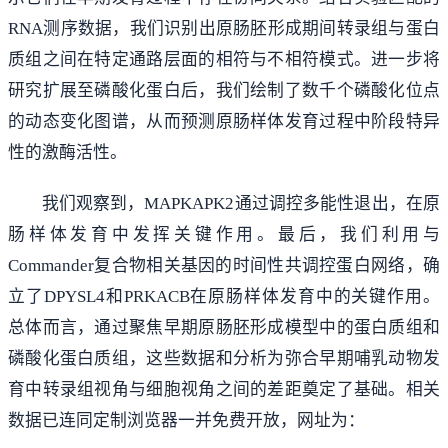
RNA测序数据，我们识别出原肠胚形成期间转录组与蛋白
质组之间在特定通路层面的相符与不相符模式。进一步将
研究扩展至磷酸化蛋白后，我们绘制了数千个磷酸化位点
的动态变化图谱，从而预测原肠样体发育过程中阶段特异
性的激酶活性。
我们观察到，MAPKAPK2通过调控多能性退出，在原
肠样体发育中发挥关键作用。最后，我们利用与
Commander复合物相关基因的时间性共调控蛋白网络，确
立了DPYSL4和PRKACB在原肠样体发育中的关键作用。
总体而言，通过聚焦早期原肠胚形成模型中的蛋白质组和
磷酸化蛋白质组，这些数据和分析为弥合早期哺乳动物发
育中转录组视角与细胞视角之间的差距奠定了基础。相关
数据已连同定制浏览器一并免费开放，网址为：