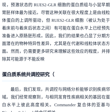
现，预激状态的 RUES2-GLR 细胞的蛋白质组与小鼠早期
胃胚样体最为接近。尽管这种关联在很大程度上是由线粒
体蛋白的上调所驱动，但 RUES2-GLR 细胞（被认为处于
着床前与着床后状态之间）有可能在蛋白水平上已经预先
准备进入原肠胚形成。因此，我们的结果也凸显了分期方
面潜在的物种特异性差异，尤其是在代谢和线粒体状态方
面。然而，仍需要更多研究来理解这些效应的程度，并排
除其可能源于不能反映
蛋白质系统共调控研究（
最后，我们发现，共调控与网络分析能够识别疾病邻
域。我们经常观察到，与相同发育性疾病相关的基因在蛋
白水平上彼此高度相关。Commander 复合体的亚基与