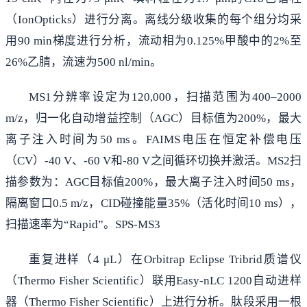
（IonOpticks）进行分离。离线分级收集的每个组分均采
用90 min梯度进行分析，流动相为0.125%甲酸中的2%至
26%乙腈，流速为500 nl/min。
MS1分辨率设定为120,000，扫描范围为400–2000
m/z，归一化自动增益控制（AGC）目标值为200%，最大
离子注入时间为50 ms。FAIMS电压在恒定补偿电压
（CV）-40 V、-60 V和-80 V之间循环切换并激活。MS2扫
描参数为：AGC目标值200%，最大离子注入时间50 ms，
隔离窗口0.5 m/z，CID碰撞能量35%（活化时间10 ms），
扫描速率为“Rapid”。SPS-MS3
重复进样（4 μL）在Orbitrap Eclipse Tribrid质谱仪
（Thermo Fisher Scientific）联用Easy-nLC 1200自动进样
器（Thermo Fisher Scientific）上进行分析。肽段采用一根