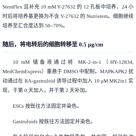
StemFlex 且补充 10 mM Y-27632 的 12 孔板中培养，24 小
时后将培养基更换为不含 Y-27632 的 Nutristem。细胞继续
培养至汇合度达到 50–70%。
随后，将电转后的细胞转移至 0.5 μg/cm
10 mM 储备液通过将 MK-2-in-1（HY-12834,
MedChemExpress）重悬于 DMSO 中配制。MAPKAPK2 扰
动通过在 RA-gastruloid 诱导过程中加入 10 μM MK2in1 实
现，于第 0 天加入，并于第 2 天补加。
ESCs 按既往方法固定并染色。
Gastruloids 按既往方法固定并染色。