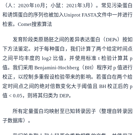
（人：2020年10月；小鼠：2021年3月）。常见污染蛋白
和诱饵蛋白的序列也被加入Uniprot FASTA文件中一并进行
检索。Comet搜索算法
发育阶段类原肠胚之间的差异表达蛋白（DEPs）按如
下方法鉴定。对于每种蛋白，我们计算了两个给定时间点
之间平均丰度的 log2 比值，并使用标准 t 检验计算其 p
值。我们采用 Benjamini-Hochberg（BH）程序对 p 值进行
校正，以控制多重假设检验带来的影响。若蛋白在两个给
定时间点之间的绝对倍数变化大于阈值且 BH 校正后的 p
值 < 0.05，则将其归类为 DEP。
所有定量蛋白均映射至已知转录因子（整理自转录因
子数据库）。