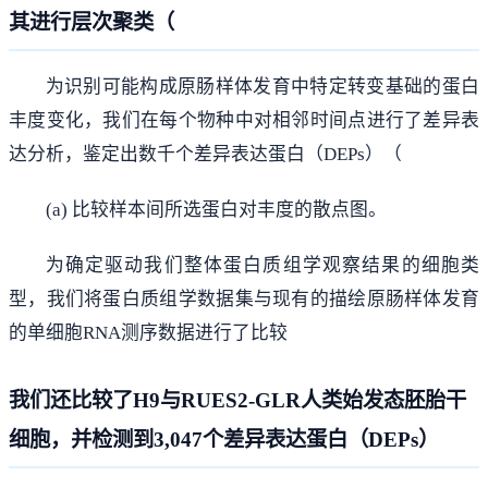
其进行层次聚类（
为识别可能构成原肠样体发育中特定转变基础的蛋白
丰度变化，我们在每个物种中对相邻时间点进行了差异表
达分析，鉴定出数千个差异表达蛋白（DEPs）（
(a) 比较样本间所选蛋白对丰度的散点图。
为确定驱动我们整体蛋白质组学观察结果的细胞类
型，我们将蛋白质组学数据集与现有的描绘原肠样体发育
的单细胞RNA测序数据进行了比较
我们还比较了H9与RUES2-GLR人类始发态胚胎干
细胞，并检测到3,047个差异表达蛋白（DEPs）