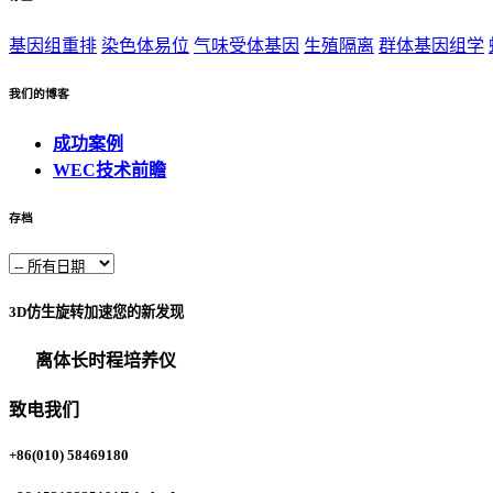
基因组重排
染色体易位
气味受体基因
生殖隔离
群体基因组学
我们的博客
成功案例
WEC技术前瞻
存档
3D仿生旋转加速您的新发现
离体长时程培养仪
致电我们
+86(010) 58469180