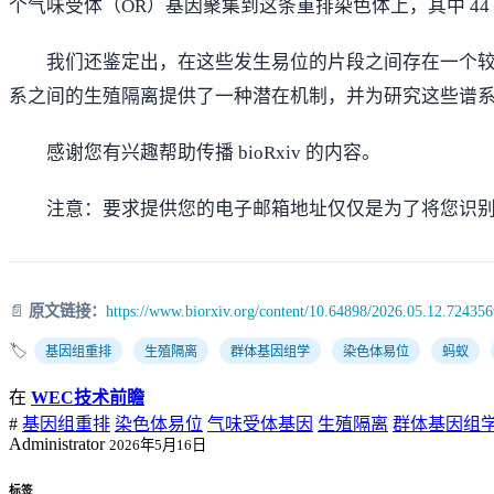
个气味受体（OR）基因聚集到这条重排染色体上，其中 44 
我们还鉴定出，在这些发生易位的片段之间存在一个
系之间的生殖隔离提供了一种潜在机制，并为研究这些谱
感谢您有兴趣帮助传播 bioRxiv 的内容。
注意：要求提供您的电子邮箱地址仅仅是为了将您识
📄
原文链接：
https://www.biorxiv.org/content/10.64898/2026.05.12.72435
🏷️
基因组重排
生殖隔离
群体基因组学
染色体易位
蚂蚁
在
WEC技术前瞻
#
基因组重排
染色体易位
气味受体基因
生殖隔离
群体基因组
Administrator
2026年5月16日
标签