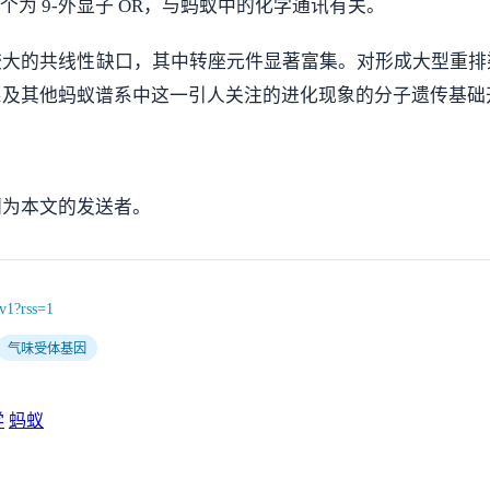
个为 9-外显子 OR，与蚂蚁中的化学通讯有关。
较大的共线性缺口，其中转座元件显著富集。对形成大型重排
系及其他蚂蚁谱系中这一引人关注的进化现象的分子遗传基础
别为本文的发送者。
6v1?rss=1
气味受体基因
学
蚂蚁