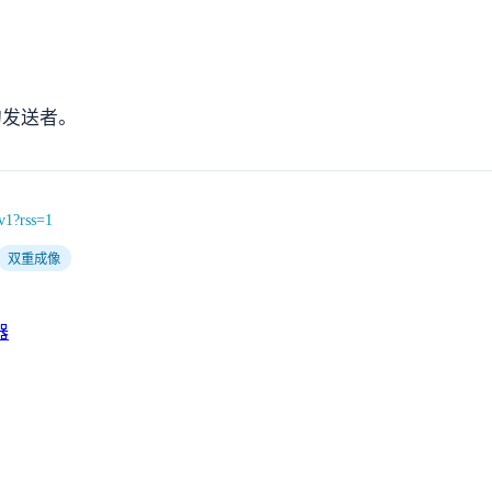
的发送者。
v1?rss=1
双重成像
器