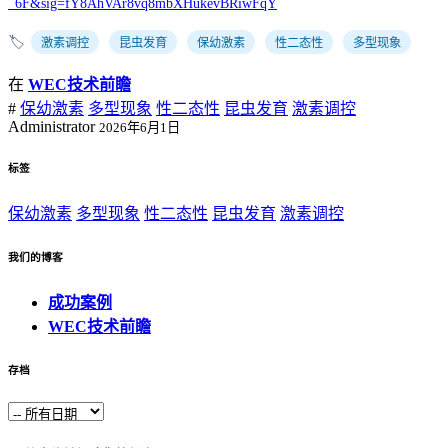
_6F&sig=fY8AhVAr8vq8mbXHukevBRiwFqY
🏷️
激素调控
昆虫发育
保幼激素
性二态性
多型现象
在
WEC技术前瞻
#
保幼激素
多型现象
性二态性
昆虫发育
激素调控
Administrator
2026年6月1日
标签
保幼激素
多型现象
性二态性
昆虫发育
激素调控
我们的博客
成功案例
WEC技术前瞻
存档