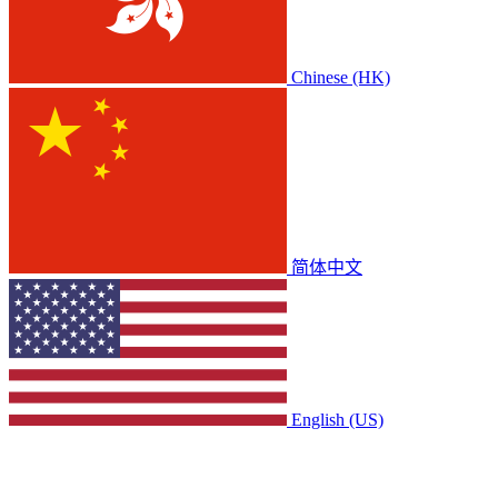
Chinese (HK)
简体中文
English (US)