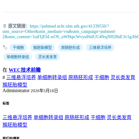
📄
原文链接：
https://pubmed.ncbi.nlm.nih.gov/41339550/?
utm_source=Other&utm_medium=rss&utm_campaign=pubmed-
2&utm_content=1taFIjEhLwOS_uWHqtcWvyuHnlUU49rqNH28nE3v1gAbOX
🏷️
干细胞
猴胚胎模型
原肠胚形成
三维悬浮培养
单细胞转录组
灵长类发育
在
WEC技术前瞻
#
三维悬浮培养
单细胞转录组
原肠胚形成
干细胞
灵长类发育
猴胚胎模型
Administrator
2026年5月18日
标签
三维悬浮培养
单细胞转录组
原肠胚形成
干细胞
灵长类发育
猴胚胎模型
我们的博客