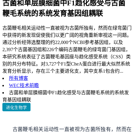
古菌和单层膜细菌中F1趋化感受与古菌
鞭毛系统的系统发育基因组耦联
古菌鞭毛相关运动性一直被视为古菌所独有，然而在绿弯菌门
中获得的新发现促使我们以更广阔的视角重新审视这一问题。
通过分析经筛选整理的约22,000个NCBI参考基因组，以及
2,397个古菌基因组和226个编码古菌鞭毛的绿弯菌门基因组，
本研究系统表征了古菌鞭毛基因座与趋化感受系统（CSS）类
别的共分布特征。对3,727个F1型CheA蛋白进行最大似然系统
发育分析显示，存在三个主要进化支，其中支系1包含约...
所有博客
WEC技术前瞻
古菌和单层膜细菌中F1趋化感受与古菌鞭毛系统的系统发
育基因组耦联
进化生物学
古菌鞭毛相关运动性一直被视为古菌所独有，然而在