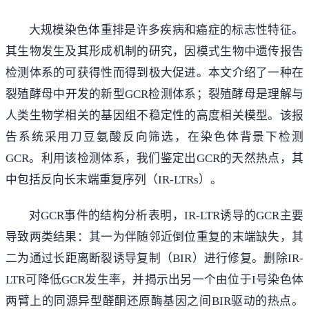
大规模染色体重排是许多疾病和癌症的标志性特征。
其生物发生及其形成机制的研究，因模式生物中遗传报告
检测体系的可获得性而得到极大促进。本文介绍了一种在
裂殖酵母中开发的新型GCR检测体系；裂殖酵母是理解与
人类生物学相关的基因组不稳定性的高度相关模型。该报
告系统采用刀豆氨酸反向筛选，在染色体背景下检测
GCR。利用该检测体系，我们鉴定出GCR的天然热点，其
中包括反向长末端重复序列（IR-LTRs）。
对GCR事件的结构分析表明，IR-LTR诱导的GCR主要
导致两类结果：其一为伴随邻近倒位重复的末端缺失，其
二为通过长距离断裂诱导复制（BIR）进行修复。删除IR-
LTR可降低GCR发生率，并揭示出另一个由位于I号染色体
两臂上的同源异型醛酮还原酶基因之间BIR驱动的热点。