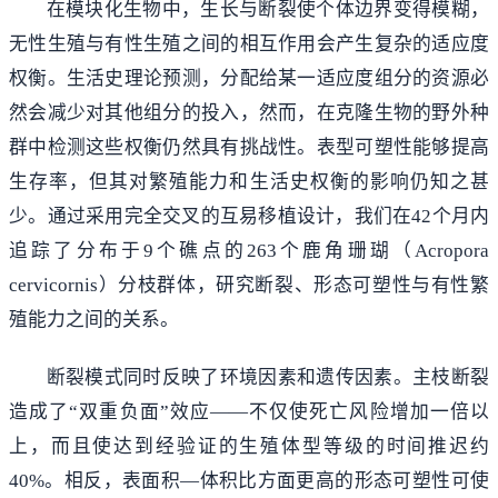
在模块化生物中，生长与断裂使个体边界变得模糊，
无性生殖与有性生殖之间的相互作用会产生复杂的适应度
权衡。生活史理论预测，分配给某一适应度组分的资源必
然会减少对其他组分的投入，然而，在克隆生物的野外种
群中检测这些权衡仍然具有挑战性。表型可塑性能够提高
生存率，但其对繁殖能力和生活史权衡的影响仍知之甚
少。通过采用完全交叉的互易移植设计，我们在42个月内
追踪了分布于9个礁点的263个鹿角珊瑚（Acropora
cervicornis）分枝群体，研究断裂、形态可塑性与有性繁
殖能力之间的关系。
断裂模式同时反映了环境因素和遗传因素。主枝断裂
造成了“双重负面”效应——不仅使死亡风险增加一倍以
上，而且使达到经验证的生殖体型等级的时间推迟约
40%。相反，表面积—体积比方面更高的形态可塑性可使