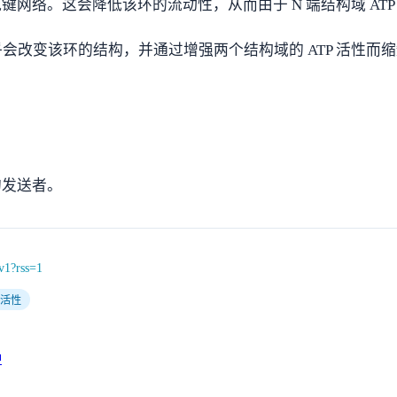
网络。这会降低该环的流动性，从而由于 N 端结构域 ATP
似乎会改变该环的结构，并通过增强两个结构域的 ATP 活性
的发送者。
v1?rss=1
酶活性
钟