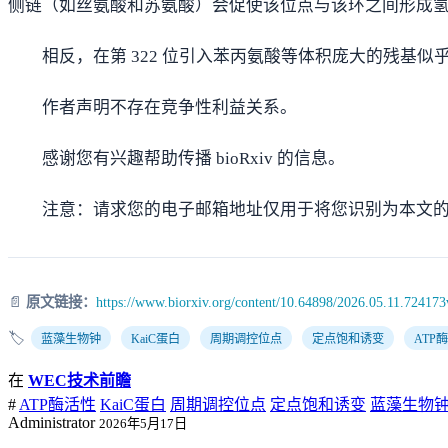
侧链（如丝氨酸和苏氨酸）会促使该位点与该环之间形成氢键
相反，在第 322 位引入苯丙氨酸等体积庞大的残基
作者声明不存在竞争性利益关系。
感谢您有兴趣帮助传播 bioRxiv 的信息。
注意：请求您的电子邮箱地址仅用于将您识别为本文
📄
原文链接：
https://www.biorxiv.org/content/10.64898/2026.05.11.724173
🏷️
蓝藻生物钟
KaiC蛋白
周期调控位点
定点饱和诱变
ATP
在
WEC技术前瞻
#
ATP酶活性
KaiC蛋白
周期调控位点
定点饱和诱变
蓝藻生物
Administrator
2026年5月17日