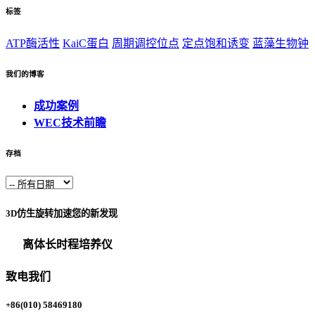
标签
ATP酶活性
KaiC蛋白
周期调控位点
定点饱和诱变
蓝藻生物钟
我们的博客
成功案例
WEC技术前瞻
存档
3D仿生旋转加速您的新发现
离体长时程培养仪
致电我们
+86(010) 58469180