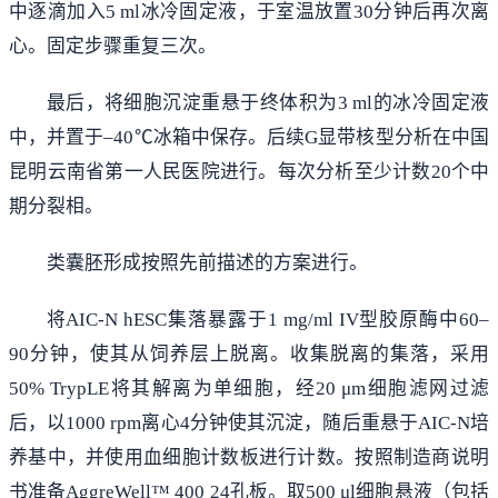
中逐滴加入5 ml冰冷固定液，于室温放置30分钟后再次离
心。固定步骤重复三次。
最后，将细胞沉淀重悬于终体积为3 ml的冰冷固定液
中，并置于–40℃冰箱中保存。后续G显带核型分析在中国
昆明云南省第一人民医院进行。每次分析至少计数20个中
期分裂相。
类囊胚形成按照先前描述的方案进行。
将AIC-N hESC集落暴露于1 mg/ml IV型胶原酶中60–
90分钟，使其从饲养层上脱离。收集脱离的集落，采用
50% TrypLE将其解离为单细胞，经20 μm细胞滤网过滤
后，以1000 rpm离心4分钟使其沉淀，随后重悬于AIC-N培
养基中，并使用血细胞计数板进行计数。按照制造商说明
书准备AggreWell™ 400 24孔板。取500 μl细胞悬液（包括