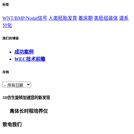
标签
WNT/BMP/Nodal信号
人类胚胎发育
着床期
类胚组装体
谱系
分化
我们的博客
成功案例
WEC技术前瞻
存档
3D仿生旋转加速您的新发现
离体长时程培养仪
致电我们