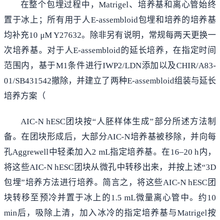
在整个包埋过程中，Matrigel、培养基和离心管始终
置于冰上；所有用于人E-assembloid包埋和培养的培养基
均补充10 μM Y27632。除非另有说明，常规每两天更换一
次培养基。对于人E-assembloid的延长培养，在指定时间
范围内，基于M1条件进行IWP2/LDN添加以及CHIR/A83-
01/SB431542撤除，并建立了两种E-assembloid组装与延长
培养方案（
AIC-N hESC团块按“人胚样体生成”部分所述方法制
备。在团块形成后，大部分AIC-N培养基被移除，并向每
孔Aggrewell中轻柔加入2 mL指定培养基。在16–20 h内，
将这些AIC-N hESC团块从微孔中转移出来，并按上述“3D
包埋”培养方法进行培养。简言之，将这些AIC-N hESC团
块转移至预冷并置于冰上的1.5 mL微量离心管中。约10
min后，吸除上清，加入冰冷的指定培养基与Matrigel按