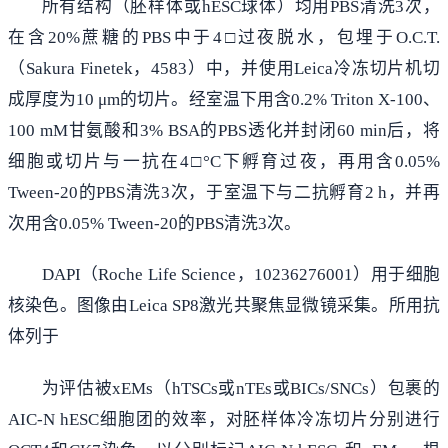
所有结构（胚样体或hESC球体）均用PBS清洗3次，
在含20%蔗糖的PBS中于4□过夜脱水，包埋于O.C.T.
（Sakura Finetek，4583）中，并使用Leica冷冻切片机切
成厚度为10 μm的切片。经室温下用含0.2% Triton X-100、
100 mM甘氨酸和3% BSA的PBS透化并封闭60 min后，将
细胞或切片与一抗在4□°C下孵育过夜，再用含0.05%
Tween-20的PBS清洗3次，于室温下与二抗孵育2 h，并再
次用含0.05% Tween-20的PBS清洗3次。
DAPI（Roche Life Science，10236276001）用于细胞
核染色。图像由Leica SP8激光共聚焦显微镜采集。所用抗
体列于
为评估被xEMs（hTSCs或nTEs或BICs/SNCs）包裹的
AIC-N hESC细胞团的效率，对胚样体冷冻切片分别进行