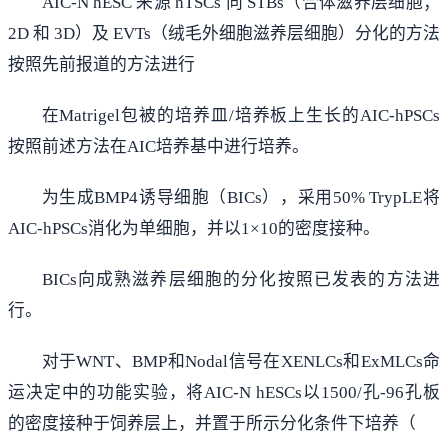
AIC-N hESC 来源 hTSCs 向 STBs（合体滋养层细胞；
2D 和 3D）及 EVTs（绒毛外细胞滋养层细胞）分化的方法
按照先前报道的方法进行
在Matrigel包被的培养皿/培养板上生长的AIC-hPSCs
按照前述方法在AIC培养基中进行培养。
为生成BMP4诱导细胞（BICs），采用50% TrypLE将
AIC-hPSCs消化为单细胞，并以1×10的密度接种。
BICs向成熟滋养层细胞的分化按照已发表的方法进
行。
对于WNT、BMP和Nodal信号在XENLCs和ExMLCs命
运决定中的功能实验，将AIC-N hESCs以1500/孔-96孔板
的密度接种于饲养层上，并置于所示分化条件下培养（