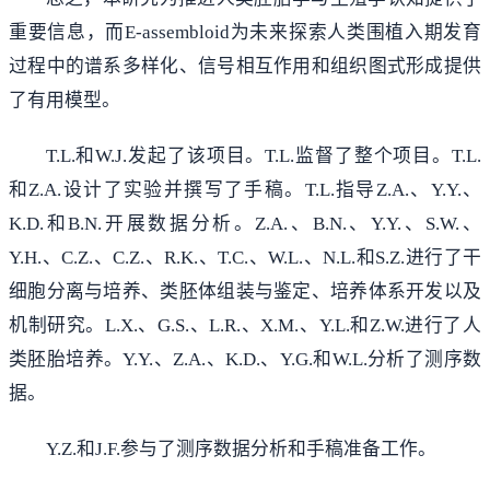
重要信息，而E-assembloid为未来探索人类围植入期发育
过程中的谱系多样化、信号相互作用和组织图式形成提供
了有用模型。
T.L.和W.J.发起了该项目。T.L.监督了整个项目。T.L.
和Z.A.设计了实验并撰写了手稿。T.L.指导Z.A.、Y.Y.、
K.D.和B.N.开展数据分析。Z.A.、B.N.、Y.Y.、S.W.、
Y.H.、C.Z.、C.Z.、R.K.、T.C.、W.L.、N.L.和S.Z.进行了干
细胞分离与培养、类胚体组装与鉴定、培养体系开发以及
机制研究。L.X.、G.S.、L.R.、X.M.、Y.L.和Z.W.进行了人
类胚胎培养。Y.Y.、Z.A.、K.D.、Y.G.和W.L.分析了测序数
据。
Y.Z.和J.F.参与了测序数据分析和手稿准备工作。