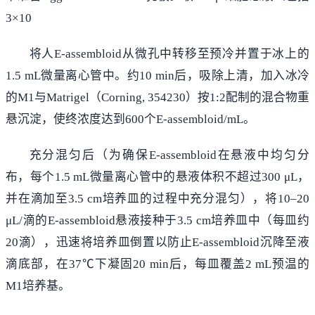
3×10
将人E-assembloid从微孔中转移至预冷并置于冰上的
1.5 mL微量离心管中。约10 min后，吸除上清，加入冰冷
的M1与Matrigel（Corning, 354230）按1:2配制的混合物重
悬沉淀，使终浓度达到600个E-assembloid/mL。
充分混匀后（为确保E-assembloid在悬液中均匀分
布，每个1.5 mL微量离心管中的悬液体积不超过300 μL，
并在滴加至3.5 cm培养皿的过程中充分混匀），将10–20
μL/滴的E-assembloid悬液接种于3.5 cm培养皿中（每皿约
20滴），迅速将培养皿倒置以防止E-assembloid沉降至液
滴底部，在37℃下凝固20 min后，每皿覆盖2 mL预温的
M1培养基。