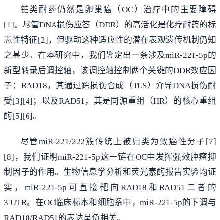
铂类耐药仍然是卵巢癌（OC）治疗中的主要障碍
[1]。尽管DNA损伤应答（DDR）的高活化是化疗耐药的标
志性特征[2]，但驱动这种适应性的潜在表观遗传机制仍知
之甚少。在本研究中，我们鉴定出一条涉及miR-221-5p的
新型转录后调控轴，该调控轴控制两个关键的DDR效应因
子：RAD18，其通过跨损伤合成（TLS）介导DNA损伤耐
受[3][4]；以及RAD51，其是同源重组（HR）的核心重组
酶[5][6]。
尽管miR-221/222簇传统上被归类为致癌性分子[7]
[8]，我们证明miR-221-5p这一链在OC中发挥强效肿瘤抑
制因子的作用。生物信息学分析和荧光素酶报告实验均证
实，miR-221-5p可直接靶向RAD18和RAD51二者的
3′UTR。在OC临床标本和细胞系中，miR-221-5p的下调与
RAD18/RAD51的表达呈负相关。