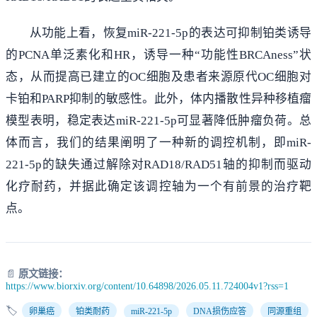
从功能上看，恢复miR-221-5p的表达可抑制铂类诱导
的PCNA单泛素化和HR，诱导一种“功能性BRCAness”状
态，从而提高已建立的OC细胞及患者来源原代OC细胞对
卡铂和PARP抑制的敏感性。此外，体内播散性异种移植瘤
模型表明，稳定表达miR-221-5p可显著降低肿瘤负荷。总
体而言，我们的结果阐明了一种新的调控机制，即miR-
221-5p的缺失通过解除对RAD18/RAD51轴的抑制而驱动
化疗耐药，并据此确定该调控轴为一个有前景的治疗靶
点。
📄
原文链接：
https://www.biorxiv.org/content/10.64898/2026.05.11.724004v1?rss=1
🏷️
卵巢癌
铂类耐药
miR-221-5p
DNA损伤应答
同源重组