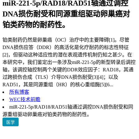
miR-221-5p/RAD18/RAD51轴通过调控
DNA损伤耐受和同源重组驱动卵巢癌对
铂类药物的耐药性。
铂类耐药仍然是卵巢癌（OC）治疗中的主要障碍[1]。尽管
DNA损伤应答（DDR）的高活化是化疗耐药的标志性特征
[2]，但驱动这种适应性的潜在表观遗传机制仍知之甚少。在
本研究中，我们鉴定出一条涉及miR-221-5p的新型转录后调控
轴，该调控轴控制两个关键的DDR效应因子：RAD18，其通
过跨损伤合成（TLS）介导DNA损伤耐受[3][4]；以及
RAD51，其是同源重组（HR）的核心重组酶[5][6...
所有博客
WEC技术前瞻
miR-221-5p/RAD18/RAD51轴通过调控DNA损伤耐受和同
源重组驱动卵巢癌对铂类药物的耐药性。
医学