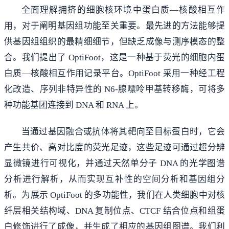
全面理解拥挤的细胞核环境中蛋白质—核酸相互作
用，对于阐明基因组功能至关重要。最先进的方法能够提
供基因组组织的最精细细节，但缺乏成像与测序模态的整
合。我们提出了 OptiFoot，这是一种基于荧光的细胞内蛋
白质—核酸相互作用记录平台。OptiFoot 采用一种经工程
化改造、序列非特异性的 N6-腺嘌呤甲基转移酶，可将多
种功能基团连接到 DNA 和 RNA 上。
当通过基因融合或抗体将其靶向至目标蛋白时，它会
产生共价、高对比度的荧光足迹，这些足迹可通过超分辨
显微镜进行可视化，并通过天然单分子 DNA 的光学图谱
分析进行解析，从而实现互补性的空间分析和基因组分
析。为展示 OptiFoot 的多功能性，我们在人类细胞中对核
纤层相关结构域、DNA 复制位点、CTCF 结合位点和组蛋
白修饰进行了成像，并生成了相应的基因组图谱。我们利