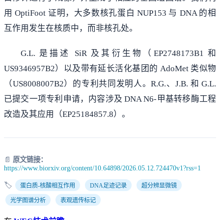
用 OptiFoot 证明，大多数核孔蛋白 NUP153 与 DNA 的相
互作用发生在核质中，而非核孔处。
G.L. 是描述 SiR 及其衍生物（EP2748173B1 和
US9346957B2）以及带有延长活化基团的 AdoMet 类似物
（US8008007B2）的专利共同发明人。R.G.、J.B. 和 G.L.
已提交一项专利申请，内容涉及 DNA N6-甲基转移酶工程
改造及其应用（EP25184857.8）。
📄
原文链接：
https://www.biorxiv.org/content/10.64898/2026.05.12.724470v1?rss=1
🏷️
蛋白质-核酸相互作用
DNA足迹记录
超分辨显微镜
光学图谱分析
表观遗传标记