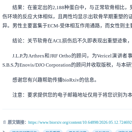
结果：在鉴定出的2,188种蛋白中，与正常软骨相比，
伤环境的反应大体相似，且两性均显示出软骨早期重塑的证
异。男性主要富集于ECM-受体相互作用通路，而女性则主
结论：关节软骨在ACL损伤后不久即表现出重塑迹象
J.L.P.为Arthrex和JRF Ortho的顾问，为Ver
S.B.S.为Enovis/DJO Corporation的顾问并收取版税，与
感谢您有兴趣帮助传播bioRxiv的信息。
注意：要求提供您的电子邮箱地址仅用于将您识别为
📄
原文链接：
https://www.biorxiv.org/content/10.64898/2026.05.12.72469