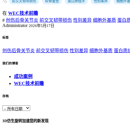
🏷️
前交叉韧带损伤
软骨重塑
蛋白质组学
性别差异
细胞外
在
WEC技术前瞻
#
创伤后骨关节炎
前交叉韧带损伤
性别差异
细胞外基质
蛋白
Administrator
2026年5月17日
标签
创伤后骨关节炎
前交叉韧带损伤
性别差异
细胞外基质
蛋白质
我们的博客
成功案例
WEC技术前瞻
存档
3D仿生旋转加速您的新发现