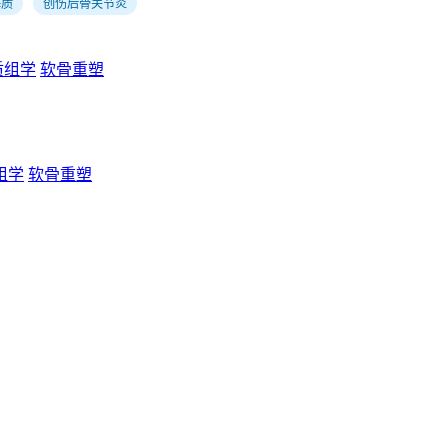
基质
创伤后骨关节炎
质组学
软骨重塑
组学
软骨重塑