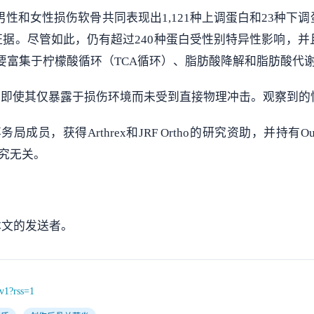
男性和女性损伤软骨共同表现出1,121种上调蛋白和23种
据。尽管如此，仍有超过240种蛋白受性别特异性影响，并
要富集于柠檬酸循环（TCA循环）、脂肪酸降解和脂肪酸代
，即使其仅暴露于损伤环境而未受到直接物理冲击。观察到的
icel演讲者事务局成员，获得Arthrex和JRF Ortho的研究
本研究无关。
本文的发送者。
2v1?rss=1