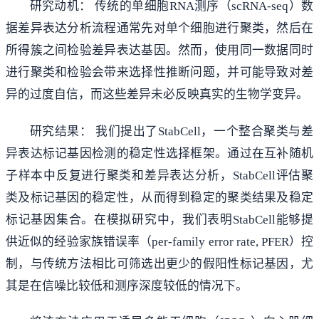
研究动机： 传统的单细胞RNA测序（scRNA-seq）数
据差异表达分析流程通常先对单个细胞进行聚类，然后在
所得簇之间检验差异表达基因。然而，使用同一数据同时
进行聚类和检验会带来选择性推断问题，并可能导致对差
异的过度自信，而这些差异未必反映真实的生物学变异。
研究结果： 我们提出了StabCell，一个整合聚类与差
异表达标记基因检测的稳定性选择框架。通过在互补随机
子样本中反复进行聚类和差异表达分析，StabCell评估聚
类及标记基因的稳定性，从而得到稳定的聚类结果及稳定
标记基因集合。在模拟研究中，我们表明StabCell能够提
供近似的经验家族错误率（per-family error rate, PFER）控
制，与传统方法相比可筛选出更少的假阳性标记基因，尤
其是在信噪比较低和测序深度较低的情况下。