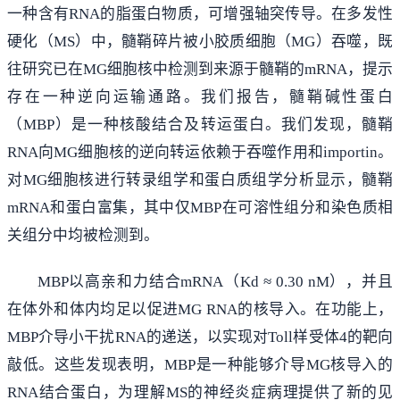
一种含有RNA的脂蛋白物质，可增强轴突传导。在多发性
硬化（MS）中，髓鞘碎片被小胶质细胞（MG）吞噬，既
往研究已在MG细胞核中检测到来源于髓鞘的mRNA，提示
存在一种逆向运输通路。我们报告，髓鞘碱性蛋白
（MBP）是一种核酸结合及转运蛋白。我们发现，髓鞘
RNA向MG细胞核的逆向转运依赖于吞噬作用和importin。
对MG细胞核进行转录组学和蛋白质组学分析显示，髓鞘
mRNA和蛋白富集，其中仅MBP在可溶性组分和染色质相
关组分中均被检测到。
MBP以高亲和力结合mRNA（Kd ≈ 0.30 nM），并且
在体外和体内均足以促进MG RNA的核导入。在功能上，
MBP介导小干扰RNA的递送，以实现对Toll样受体4的靶向
敲低。这些发现表明，MBP是一种能够介导MG核导入的
RNA结合蛋白，为理解MS的神经炎症病理提供了新的见