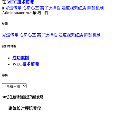
在
WEC技术前瞻
#
光遗传学
心房心室
离子选择性
通道视紫红质
除颤机制
Administrator
2026年5月13日
标签
光遗传学
心房心室
离子选择性
通道视紫红质
除颤机制
我们的博客
成功案例
WEC技术前瞻
存档
3D仿生旋转加速您的新发现
离体长时程培养仪