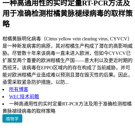
一种高通用性的实时定量RT-PCR方法及
用于准确检测柑橘黄脉褪绿病毒的取样策
略
柑橘黄脉明化病毒（Citrus yellow vein clearing virus, CYVCV）
是一种新发病害的病原，其对柑橘生产构成了潜在的高影响威
胁。尽管数十年来该病毒一直未进入欧洲，但如今CYVCV已
扩展至两个重要的欧洲柑橘生产国——意大利以及更近时期的
西班牙。该病毒在EPPO区域内的存在构成了当前威胁，并可
能对欧洲柑橘产业造成难以预测且潜在毁灭性的后果。因此，
亟需采取紧急防护措施，以防...
所有博客
WEC技术前瞻
一种高通用性的实时定量RT-PCR方法及用于准确检测柑橘
黄脉褪绿病毒的取样策略
植物学