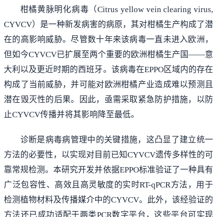
柑橘黄脉明化病毒（Citrus yellow vein clearing virus,
CYVCV）是一种新发病害的病原，其对柑橘生产构成了潜
在的高影响威胁。尽管数十年来该病毒一直未进入欧洲，
但如今CYVCV已扩展至两个重要的欧洲柑橘生产国——意
大利以及更近时期的西班牙。该病毒在EPPO区域内的存在
构成了当前威胁，并可能对欧洲柑橘产业造成难以预测且
潜在毁灭性的后果。因此，亟需采取紧急防护措施，以防
止CYVCV传播并将其影响降至最低。
诊断是病毒病管理中的关键措施，这凸显了建立统一
方法的必要性，以实现对目前已知CYVCV遗传多样性的可
靠常规检测。本研究开发并依据EPPO标准验证了一种具有
广泛包容性、高效且高灵敏度的实时RT-qPCR方法，用于
检测植物材料及传播媒介中的CYVCV。此外，该经验证的
方法还已成功适配于两类PCR数字平台，这些平台可实现