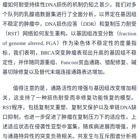
瘤如何耐受持续性DNA损伤的机制仍知之甚少。我们对多
个队列的乳腺癌数据集进行了全面分析，以界定在基因组
不稳定的肿瘤中，DNA损伤应答（DDR）和复制压力耐受
（RST）网络如何发生重构。以基因组改变分数（fraction
of genome altered, FGA）作为染色体不稳定性的度量指
标，我们表明，BRCA突变肿瘤表现出升高的基因组不稳
定性，并伴随同源重组、Fanconi贫血通路、错配修复、碱
基切除修复以及替代末端连接通路表达增加。
值得注意的是，通路活性的增强与基因组改变增加相
关，这支持了一种损伤耐受而非修复功能恢复的模型。
RST程序，包括复制叉重塑、复制叉保护以及单链DNA缺
口抑制，也进一步促进了肿瘤在复制压力下的适应性。上
述适应状态在侵袭性亚型中富集，随疾病进展而增强，并
与通路特异性的突变负荷相关。共发生与互斥图谱分析揭